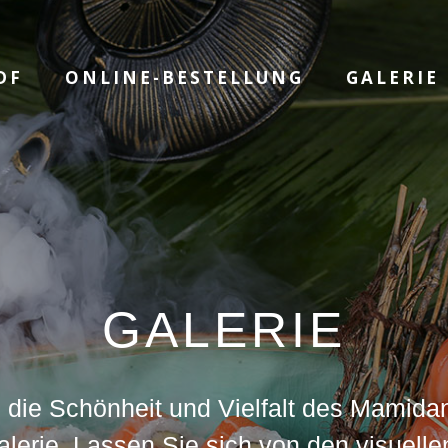
DF
ONLINE-BESTELLUNG
GALERIE
GALERIE
 die Schönheit und Vielfalt des Mamida
alerie. Lassen Sie sich von den visuell